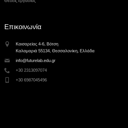
Θέσεις εργασίας
Επικοινωνία
Καισαρείας 4-6, Βότση
Καλαμαριά 55134, Θεσσαλονίκη, Ελλάδα
inf
o@futur
elab.ed
u.gr
+30 2313097074
+30 6987045496