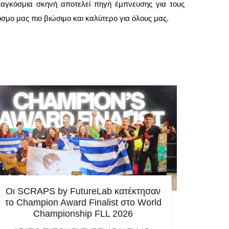
παγκόσμια σκηνή αποτελεί πηγή έμπνευσης για τους
όσμο μας πιο βιώσιμο και καλύτερο για όλους μας.
Οι SCRAPS by FutureLab κατέκτησαν
Η Ελλ
το Champion Award Finalist στο World
μεγαλ
Championship FLL 2026
ελλην