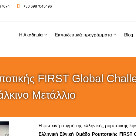
97074
+30 6987045496
Η Ακαδημία
Εκπαιδευτικά προγράμματα
Blog
οτικής FIRST Global Chal
άλκινο Μετάλλιο
Η φωτεινή στιγμή της ελληνικής ρομποτικής έ
Ελληνική Εθνική Ομάδα Ρομποτικής FIRST G