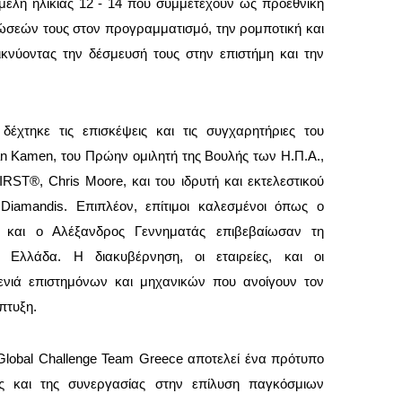
 μέλη ηλικίας 12 - 14 που συμμετέχουν ως προεθνική
ώσεών τους στον προγραμματισμό, την ρομποτική και
ικνύοντας την δέσμευσή τους στην επιστήμη και την
χτηκε τις επισκέψεις και τις συγχαρητήριες του
an Kamen, του Πρώην ομιλητή της Βουλής των Η.Π.Α.,
RST®, Chris Moore, και του ιδρυτή και εκτελεστικού
Diamandis. Επιπλέον, επίτιμοι καλεσμένοι όπως ο
, και ο Αλέξανδρος Γεννηματάς επιβεβαίωσαν τη
 Ελλάδα. Η διακυβέρνηση, οι εταιρείες, και οι
γενιά επιστημόνων και μηχανικών που ανοίγουν τον
πτυξη.
lobal Challenge Team Greece αποτελεί ένα πρότυπο
ης και της συνεργασίας στην επίλυση παγκόσμιων