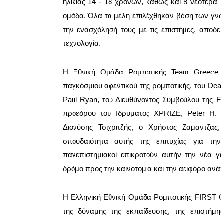
ηλικίας 14 - 18 χρονών, καθώς και 8 νεότερα
ομάδα. Όλα τα μέλη επιλέχθηκαν βάση των γν
την ενασχόλησή τους με τις επιστήμες, αποδε
τεχνολογία.
Η Εθνική Ομάδα Ρομποτικής Team Greece δέ
παγκόσμιου αφεντικού της ρομποτικής, του De
Paul Ryan, του Διευθύνοντος Συμβούλου της FI
προέδρου του Ιδρύματος XPRIZE, Peter H. 
Διονύσης Τσιχριτζής, ο Χρήστος Ζαμαντζας
σπουδαιότητα αυτής της επιτυχίας για την
πανεπιστημιακοί επικροτούν αυτήν την νέα 
δρόμο προς την καινοτομία και την αειφόρο ανά
Η Ελληνική Εθνική Ομάδα Ρομποτικής FIRST G
της δύναμης της εκπαίδευσης, της επιστήμ