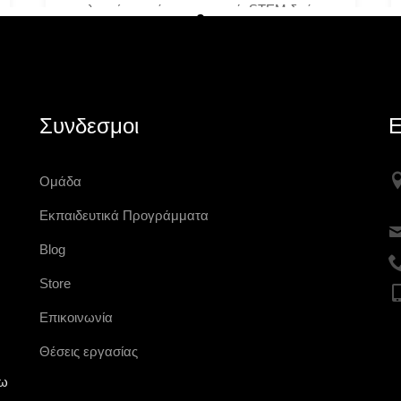
καλοκαίρι γεμάτο ρομποτική, STEM δράση
και αποστολές που βγάζουν τα παιδιά μέσα
στην ιστορία! Αυτό
Δευτέρα 11 Μαΐου 2026
Συνδεσμοι
Ε
Ομάδα
Εκπαιδευτικά Προγράμματα
Blog
Store
Επικοινωνία
Θέσεις εργασίας
νω