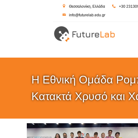
-->
Θεσσαλονίκη, Ελλάδα
+30 23130
inf
o@futur
elab.ed
u.gr
Η Εθνική Ομάδα Ρομπ
Κατακτά Χρυσό και Χ