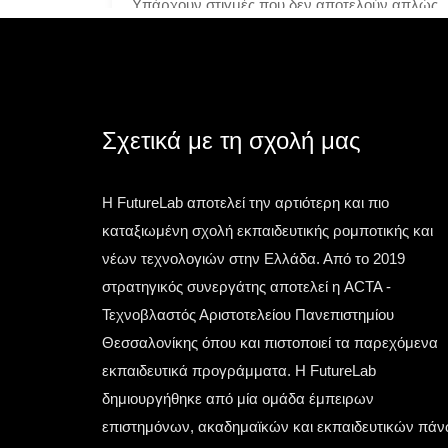
λλάδα
Υπάρχουν στιγμές που δεν αποτελούν απλώς
ας
μία ακόμη επιτυχία. Υπάρχουν στιγμές που
PS by
αλλάζουν την ιστορία. Μία τέτοια στιγμή έζησε
Award
η ελληνική
Σχετικά με τη σχολή μας
Τετάρτη 13 Μαΐου 2026
Η FutureLab αποτελεί την αρτιότερη και πιο
καταξιωμένη σχολή εκπαιδευτικής ρομποτικής και
νέων τεχνολογιών στην Ελλάδα. Από το 2019
στρατηγικός συνεργάτης αποτελεί η ACTA -
Τεχνοβλαστός Αριστοτελείου Πανεπιστημίου
Θεσσαλονίκης όπου και πιστοποιεί τα παρεχόμενα
εκπαιδευτικά προγράμματα. Η FutureLab
δημιουργήθηκε από μία ομάδα έμπειρων
επιστημόνων, ακαδημαϊκών και εκπαιδευτικών πά