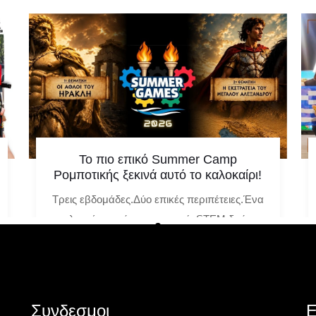
Το πιο επικό Summer Camp
Ρομποτικής ξεκινά αυτό το καλοκαίρι!
Τρεις εβδομάδες.Δύο επικές περιπέτειες.Ένα
καλοκαίρι γεμάτο ρομποτική, STEM δράση
και αποστολές που βγάζουν τα παιδιά μέσα
στην ιστορία! Αυτό
Δευτέρα 11 Μαΐου 2026
Συνδεσμοι
Ε