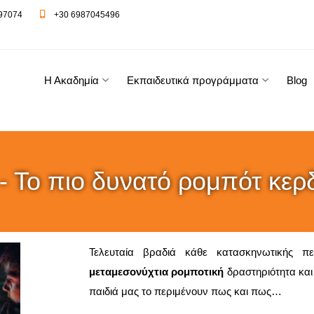
97074
+30 6987045496
Η Ακαδημία
Εκπαιδευτικά προγράμματα
Blog
- Το πιο δυνατό ρομπότ κερδ
Τελευταία βραδιά κάθε κατασκηνωτικής πε
μεταμεσονύχτια ρομποτική
δραστηριότητα κα
παιδιά μας το περιμένουν πως και πως…