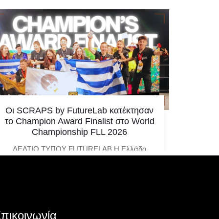
Οι SCRAPS by FutureLab κατέκτησαν
Η Ελλ
το Champion Award Finalist στο World
μεγαλ
Championship FLL 2026
ελλην
ΔΕΛΤΙΟ ΤΥΠΟΥ FUTURELAB Η Ελλάδα
Υπάρχο
ξανά στην κορυφή της παγκόσμιας
μία α
ρομποτικής σκηνής! Η ομάδα SCRAPS by
αλλάζου
FutureLab κατέκτησε το Champion Award
Finalist
πικοινωνία