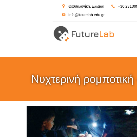
-->
Θεσσαλονίκη, Ελλάδα
+30 23130
inf
o@futur
elab.ed
u.gr
Νυχτερινή ρομποτική 