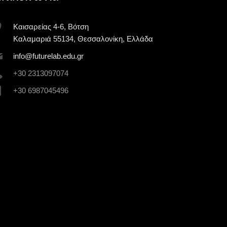
Κυριακή 3 Μαΐου 2026
Καισαρείας 4-6, Βότση
Καλαμαριά 55134, Θεσσαλονίκη, Ελλάδα
inf
o@futur
elab.ed
u.gr
+30 2313097074
+30 6987045496