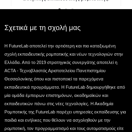
Υπάρχουν στιγμές που δεν αποτελούν απλώς
μία ακόμη επιτυχία. Υπάρχουν στιγμές που
αλλάζουν την ιστορία. Μία τέτοια στιγμή έζησε η
Σχετικά με τη σχολή μας
ελληνική
Η FutureLab αποτελεί την αρτιότερη και πιο καταξιωμένη
Τετάρτη 13 Μαΐου 2026
σχολή εκπαιδευτικής ρομποτικής και νέων τεχνολογιών στην
Ελλάδα. Από το 2019 στρατηγικός συνεργάτης αποτελεί η
ACTA - Τεχνοβλαστός Αριστοτελείου Πανεπιστημίου
Θεσσαλονίκης όπου και πιστοποιεί τα παρεχόμενα
εκπαιδευτικά προγράμματα. Η FutureLab δημιουργήθηκε από
μία ομάδα έμπειρων επιστημόνων, ακαδημαϊκών και
εκπαιδευτικών πάνω στις νέες τεχνολογίες. Η Ακαδημία
Ρομποτικής της FutureLab παρέχει υπηρεσίες εκπαίδευσης για
παιδιά και ενήλικες που θέλουν να ασχοληθούν με την
ρομποτική, τον προγραμματισμό και τους αυτοματισμούς είτε