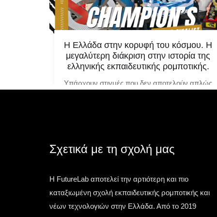
κτησαν
Η Ελλάδα στην κορυφή του κόσμου. Η
ο World
μεγαλύτερη διάκριση στην ιστορία της
ελληνικής εκπαιδευτικής ρομποτικής.
λλάδα
Υπάρχουν στιγμές που δεν αποτελούν απλώς
ας
μία ακόμη επιτυχία. Υπάρχουν στιγμές που
PS by
αλλάζουν την ιστορία. Μία τέτοια στιγμή έζησε
Award
η ελληνική
Σχετικά με τη σχολή μας
Τετάρτη 13 Μαΐου 2026
Η FutureLab αποτελεί την αρτιότερη και πιο
καταξιωμένη σχολή εκπαιδευτικής ρομποτικής και
νέων τεχνολογιών στην Ελλάδα. Από το 2019