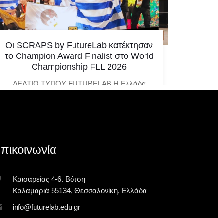
Οι SCRAPS by FutureLab κατέκτησαν
Η Ελλ
το Champion Award Finalist στο World
μεγαλ
Championship FLL 2026
ελλην
ΔΕΛΤΙΟ ΤΥΠΟΥ FUTURELAB Η Ελλάδα
Υπάρχο
ξανά στην κορυφή της παγκόσμιας
μία α
ρομποτικής σκηνής! Η ομάδα SCRAPS by
αλλάζου
FutureLab κατέκτησε το Champion Award
Finalist
πικοινωνία
Κυριακή 3 Μαΐου 2026
Καισαρείας 4-6, Βότση
Καλαμαριά 55134, Θεσσαλονίκη, Ελλάδα
inf
o@futur
elab.ed
u.gr