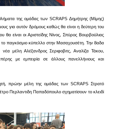
αθλήματα της ομάδας των SCRAPS Δημήτρης (Μίμης)
ους για αυτόν δρόμους καθώς θα είναι η δεύτερη του
υ θα είναι οι Αριστείδης Νίνος, Σπύρος Βουρβούλιας
ι το παγκόσμιο κύπελλο στην Μασαχουσέτη. Την 8αδα
έα μέλη Αλέξανδρος Σεριφοβιτς, Αναλίζα Τάκου,
έρης με εμπειρία σε άλλους πανελλήνιους και
νητή, πρώην μέλη της ομάδας των SCRAPS Στρατό
Πέτρο Περλαντιδη Παπαδόπουλο σχηματίσουν το κλειδί