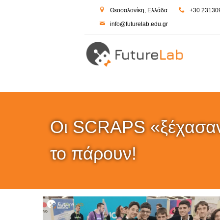
-->
Θεσσαλονίκη, Ελλάδα
+30 23130
inf
o@futur
elab.ed
u.gr
Οι SCRAPS «ξέχασαν»
το πάρουν!