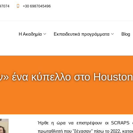
97074
+30 6987045496
Η Ακαδημία
Εκπαιδευτικά προγράμματα
Blog
 ένα κύπελλο στο Houston 
Ήρθε η ώρα να επιστρέψουν οι SCRAPS στ
πρωταθλητή που "ξέχασαν" πίσω το 2022, κατακ