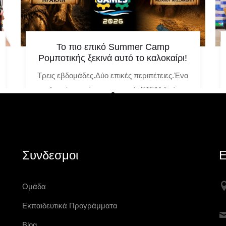
Το πιο επικό Summer Camp
Ρομποτικής ξεκινά αυτό το καλοκαίρι!
Τρεις εβδομάδες.Δύο επικές περιπέτειες.Ένα
καλοκαίρι γεμάτο ρομποτική, STEM δράση
και αποστολές που βγάζουν τα παιδιά μέσα
στην ιστορία! Αυτό
Δευτέρα 11 Μαΐου 2026
Συνδεσμοι
Ε
Ομάδα
Εκπαιδευτικά Προγράμματα
Blog