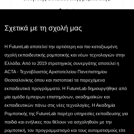
Υπάρχουν στιγμές που δεν αποτελούν απλώς
μία ακόμη επιτυχία. Υπάρχουν στιγμές που
αλλάζουν την ιστορία. Μία τέτοια στιγμή έζησε η
Σχετικά με τη σχολή μας
ελληνική
Η FutureLab αποτελεί την αρτιότερη και πιο καταξιωμένη
Τετάρτη 13 Μαΐου 2026
σχολή εκπαιδευτικής ρομποτικής και νέων τεχνολογιών στην
Ελλάδα. Από το 2019 στρατηγικός συνεργάτης αποτελεί η
ACTA - Τεχνοβλαστός Αριστοτελείου Πανεπιστημίου
Θεσσαλονίκης όπου και πιστοποιεί τα παρεχόμενα
εκπαιδευτικά προγράμματα. Η FutureLab δημιουργήθηκε από
μία ομάδα έμπειρων επιστημόνων, ακαδημαϊκών και
εκπαιδευτικών πάνω στις νέες τεχνολογίες. Η Ακαδημία
Ρομποτικής της FutureLab παρέχει υπηρεσίες εκπαίδευσης για
παιδιά και ενήλικες που θέλουν να ασχοληθούν με την
ρομποτική, τον προγραμματισμό και τους αυτοματισμούς είτε