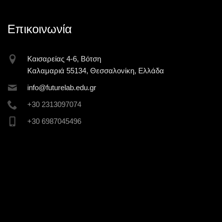
Επικοινωνία
Καισαρείας 4-6, Βότση
Καλαμαριά 55134, Θεσσαλονίκη, Ελλάδα
inf
o@futur
elab.ed
u.gr
+30 2313097074
+30 6987045496