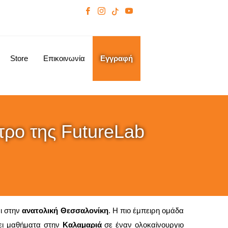
Store
Επικοινωνία
Εγγραφή
ντρο της FutureLab
ι στην
ανατολική Θεσσαλονίκη
. Η πιο έμπειρη ομάδα
άει μαθήματα στην
Καλαμαριά
σε έναν ολοκαίνουργιο