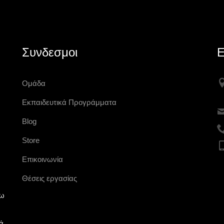
και αποστολές που βγάζουν τα παιδιά μέσα
στην ιστορία! Αυτό
Δευτέρα 11 Μαΐου 2026
Συνδεσμοι
Ε
Ομάδα
Εκπαιδευτικά Προγράμματα
Blog
Store
Επικοινωνία
Θέσεις εργασίας
νω
ά