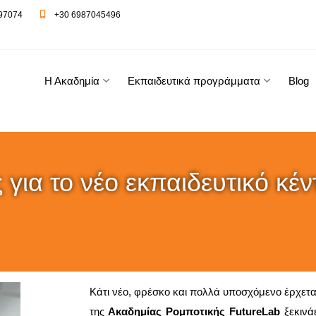
97074
+30 6987045496
Η Ακαδημία
Εκπαιδευτικά προγράμματα
Blog
 για το νέο εκπαιδευτικό κέ
Κάτι νέο, φρέσκο και πολλά υποσχόμενο έρχετα
της
Ακαδημίας Ρομποτικής
FutureLab
ξεκιν