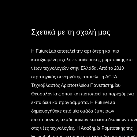
PS by
αλλάζουν την ιστορία. Μία τέτοια στιγμή έζησε
Award
η ελληνική
Σχετικά με τη σχολή μας
Τετάρτη 13 Μαΐου 2026
Η FutureLab αποτελεί την αρτιότερη και πιο
καταξιωμένη σχολή εκπαιδευτικής ρομποτικής και
νέων τεχνολογιών στην Ελλάδα. Από το 2019
στρατηγικός συνεργάτης αποτελεί η ACTA -
Τεχνοβλαστός Αριστοτελείου Πανεπιστημίου
Θεσσαλονίκης όπου και πιστοποιεί τα παρεχόμενα
εκπαιδευτικά προγράμματα. Η FutureLab
δημιουργήθηκε από μία ομάδα έμπειρων
επιστημόνων, ακαδημαϊκών και εκπαιδευτικών πά
στις νέες τεχνολογίες. Η Ακαδημία Ρομποτικής της
FutureLab παρέχει υπηρεσίες εκπαίδευσης για παιδι