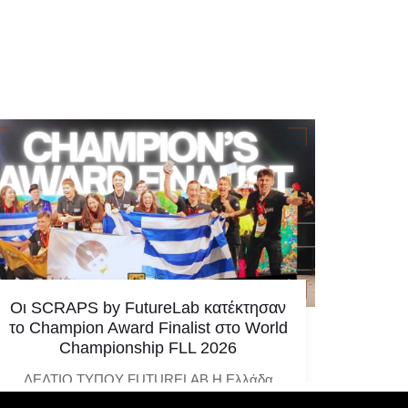
Οι SCRAPS by FutureLab κατέκτησαν
Η Ελλ
το Champion Award Finalist στο World
μεγαλ
Championship FLL 2026
ελλην
ΔΕΛΤΙΟ ΤΥΠΟΥ FUTURELAB Η Ελλάδα
Υπάρχο
ξανά στην κορυφή της παγκόσμιας
μία α