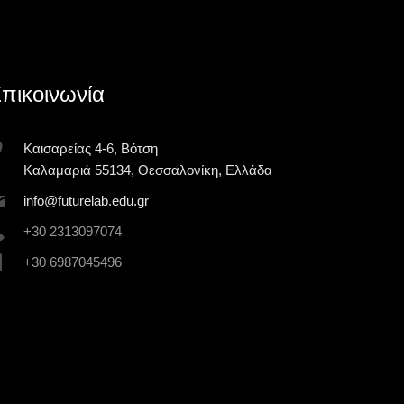
ρομποτικής σκηνής! Η ομάδα SCRAPS by
αλλάζου
FutureLab κατέκτησε το Champion Award
Finalist
πικοινωνία
Κυριακή 3 Μαΐου 2026
Καισαρείας 4-6, Βότση
Καλαμαριά 55134, Θεσσαλονίκη, Ελλάδα
inf
o@futur
elab.ed
u.gr
+30 2313097074
+30 6987045496